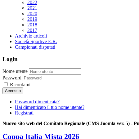
2022
2021
2020
2019
2018
2017
Archivio articoli
Società Sportive E.R.
Campionati disputati
Login
Nome utente
Password
Ricordami
Password dimenticata?
Hai dimenticato il tuo nome utente?
Registrati
Nuovo sito web del Comitato Regionale (CMS Joomla ver. 5) - Pub
Coppa Italia Mista 2026